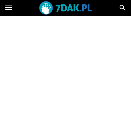
7dak.pl