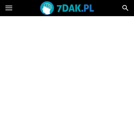
7dak.pl