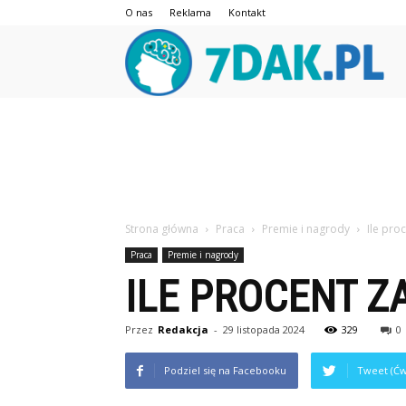
O nas
Reklama
Kontakt
7da
Strona główna
Praca
Premie i nagrody
Ile pro
Praca
Premie i nagrody
ILE PROCENT Z
Przez
Redakcja
-
29 listopada 2024
329
0
Podziel się na Facebooku
Tweet (Ćw