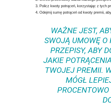
Policz kwoty potrąceń, korzystając z tych 
Odejmij sumę potrąceń od kwoty premii, ab
WAŻNE JEST, A
SWOJĄ UMOWĘ O 
PRZEPISY, ABY 
JAKIE POTRĄCENIA
TWOJEJ PREMII. 
MÓGŁ LEPIE
PROCENTOWO Z
D