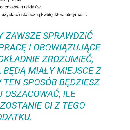
procentowych udziałów.
y uzyskać ostateczną kwotę, którą otrzymasz.
BY ZAWSZE SPRAWDZIĆ
PRACĘ I OBOWIĄZUJĄCE
DOKŁADNIE ZROZUMIEĆ,
 BĘDĄ MIAŁY MIEJSCE Z
W TEN SPOSÓB BĘDZIESZ
J OSZACOWAĆ, ILE
OSTANIE CI Z TEGO
ODATKU.