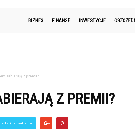
k.pl
BIZNES
FINANSE
INWESTYCJE
OSZCZĘD
cent zabierają z premii?
ABIERAJĄ Z PREMII?
ierkaj) na Twitterze