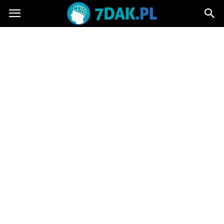
7dak.pl