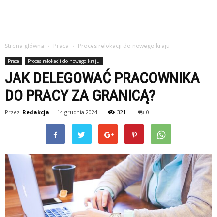
Strona główna
Praca
Proces relokacji do nowego kraju
Praca
Proces relokacji do nowego kraju
JAK DELEGOWAĆ PRACOWNIKA
DO PRACY ZA GRANICĄ?
Przez
Redakcja
-
14 grudnia 2024
321
0