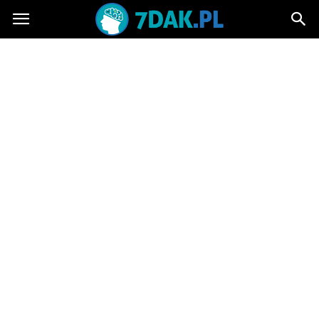
7dak.pl