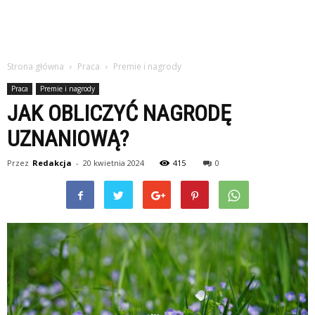
Strona główna
Praca
Premie i nagrody
Praca
Premie i nagrody
JAK OBLICZYĆ NAGRODĘ
UZNANIOWĄ?
Przez
Redakcja
-
20 kwietnia 2024
415
0