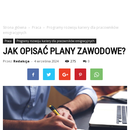
Strona główna
Praca
Programy rozwoju kariery dla pracowników
emigracyjnych
Praca
Programy rozwoju kariery dla pracowników emigracyjnych
JAK OPISAĆ PLANY ZAWODOWE?
Przez
Redakcja
-
4 września 2024
275
0