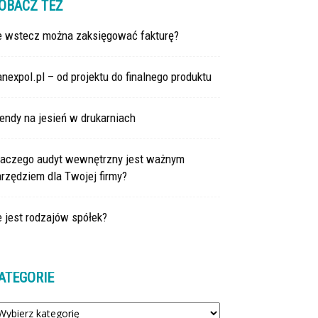
OBACZ TEŻ
le wstecz można zaksięgować fakturę?
nexpol.pl – od projektu do finalnego produktu
endy na jesień w drukarniach
laczego audyt wewnętrzny jest ważnym
rzędziem dla Twojej firmy?
e jest rodzajów spółek?
ATEGORIE
tegorie