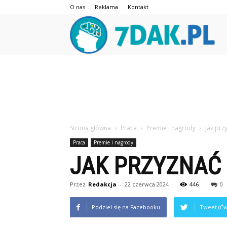
O nas
Reklama
Kontakt
7da
Strona główna
Praca
Premie i nagrody
Jak prz
Praca
Premie i nagrody
JAK PRZYZNAĆ
Przez
Redakcja
-
22 czerwca 2024
446
0
Podziel się na Facebooku
Tweet (Ćw