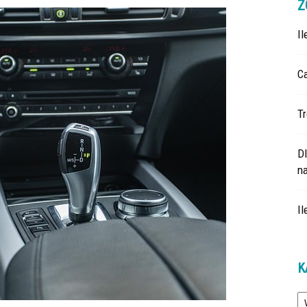
Z
I
Ca
Tr
D
na
Il
K
Ka