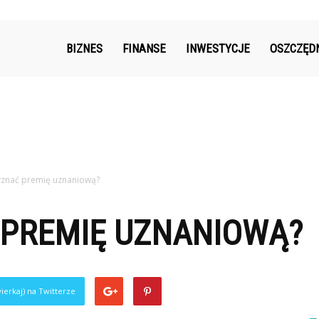
k.pl
BIZNES
FINANSE
INWESTYCJE
OSZCZĘD
yznać premię uznaniową?
 PREMIĘ UZNANIOWĄ?
ierkaj) na Twitterze