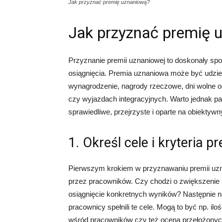
Jak przyznać premię uznaniową?
Jak przyznać premię 
Przyznanie premii uznaniowej to doskonały spo
osiągnięcia. Premia uznaniowa może być udzie
wynagrodzenie, nagrody rzeczowe, dni wolne o
czy wyjazdach integracyjnych. Warto jednak p
sprawiedliwe, przejrzyste i oparte na obiektywn
1. Określ cele i kryteria 
Pierwszym krokiem w przyznawaniu premii uznan
przez pracowników. Czy chodzi o zwiększenie 
osiągnięcie konkretnych wyników? Następnie nal
pracownicy spełnili te cele. Mogą to być np. il
wśród pracowników czy też ocena przełożonyc