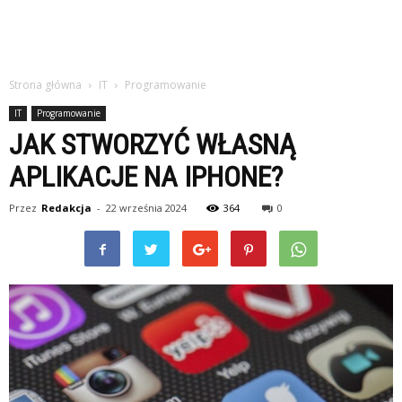
Strona główna
IT
Programowanie
IT
Programowanie
JAK STWORZYĆ WŁASNĄ
APLIKACJE NA IPHONE?
Przez
Redakcja
-
22 września 2024
364
0