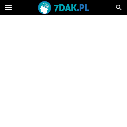
7dak.pl