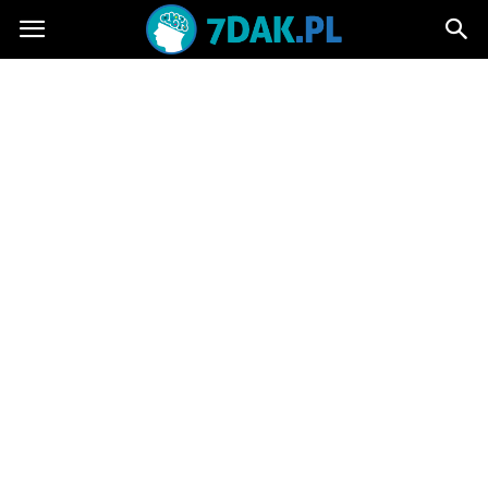
7dak.pl