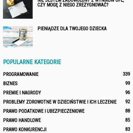
NIE JESTEM ZADOWOLONY Z WYNIKÓW OFE,
CZY MOGĘ Z NIEGO ZREZYGNOWAĆ?
PIENIĄDZE DLA TWOJEGO DZIECKA
POPULARNE KATEGORIE
339
PROGRAMOWANIE
99
BIZNES
96
PREMIE I NAGRODY
92
PROBLEMY ZDROWOTNE W DZIECIŃSTWIE I ICH LECZENIE
88
PRAWO PODATKOWE I UBEZPIECZENIOWE
85
PRAWO HANDLOWE
83
PRAWO KONKURENCJI