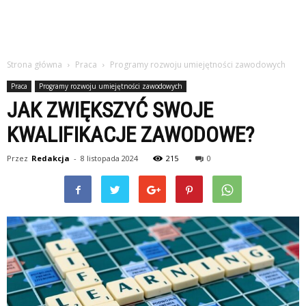
Strona główna
Praca
Programy rozwoju umiejętności zawodowych
Praca
Programy rozwoju umiejętności zawodowych
JAK ZWIĘKSZYĆ SWOJE
KWALIFIKACJE ZAWODOWE?
Przez
Redakcja
-
8 listopada 2024
215
0