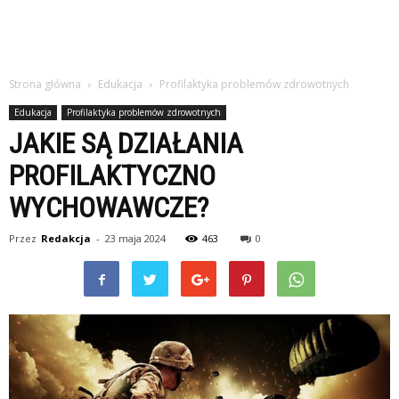
Strona główna
Edukacja
Profilaktyka problemów zdrowotnych
Edukacja
Profilaktyka problemów zdrowotnych
JAKIE SĄ DZIAŁANIA
PROFILAKTYCZNO
WYCHOWAWCZE?
Przez
Redakcja
-
23 maja 2024
463
0