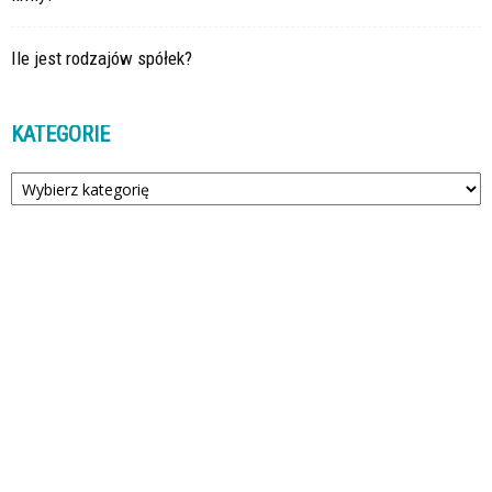
Ile jest rodzajów spółek?
KATEGORIE
Kategorie