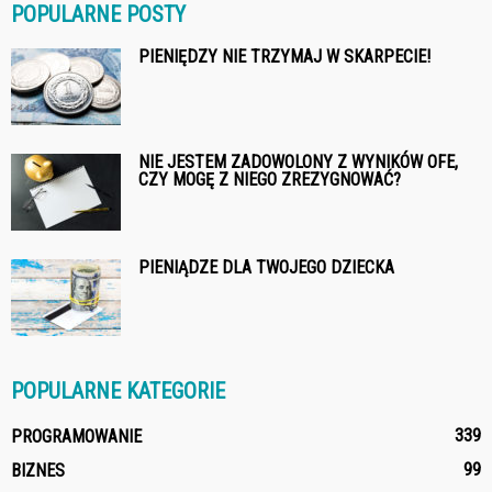
POPULARNE POSTY
PIENIĘDZY NIE TRZYMAJ W SKARPECIE!
NIE JESTEM ZADOWOLONY Z WYNIKÓW OFE,
CZY MOGĘ Z NIEGO ZREZYGNOWAĆ?
PIENIĄDZE DLA TWOJEGO DZIECKA
POPULARNE KATEGORIE
339
PROGRAMOWANIE
99
BIZNES