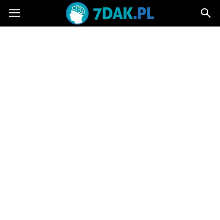
7dak.pl