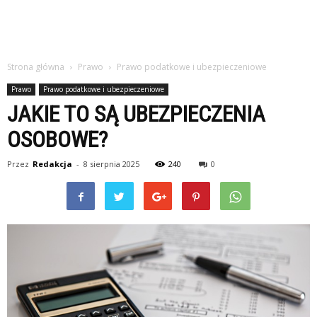
Strona główna
Prawo
Prawo podatkowe i ubezpieczeniowe
Prawo
Prawo podatkowe i ubezpieczeniowe
JAKIE TO SĄ UBEZPIECZENIA
OSOBOWE?
Przez
Redakcja
-
8 sierpnia 2025
240
0