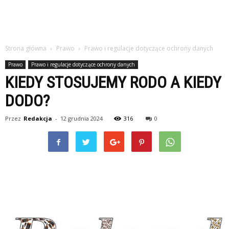
Strona główna
Prawo
Prawo i regulacje dotyczące ochrony danych
Prawo
Prawo i regulacje dotyczące ochrony danych
KIEDY STOSUJEMY RODO A KIEDY
DODO?
Przez
Redakcja
-
12 grudnia 2024
316
0