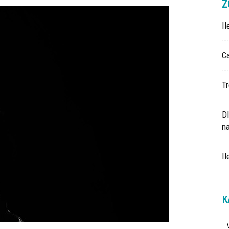
Z
I
Ca
Tr
D
na
Il
K
Ka