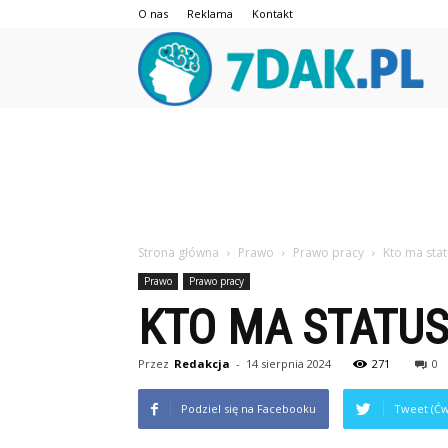
O nas
Reklama
Kontakt
7da
Strona główna
Prawo
Prawo pracy
Kto ma sta
Prawo
Prawo pracy
KTO MA STATU
Przez
Redakcja
-
14 sierpnia 2024
271
0
Podziel się na Facebooku
Tweet (Ćw