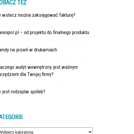
OBACZ TEŻ
le wstecz można zaksięgować fakturę?
nexpol.pl – od projektu do finalnego produktu
endy na jesień w drukarniach
laczego audyt wewnętrzny jest ważnym
rzędziem dla Twojej firmy?
e jest rodzajów spółek?
ATEGORIE
tegorie