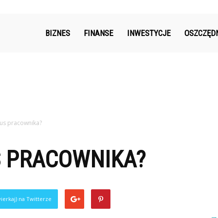
k.pl
BIZNES
FINANSE
INWESTYCJE
OSZCZĘD
tus pracownika?
S PRACOWNIKA?
ierkaj) na Twitterze