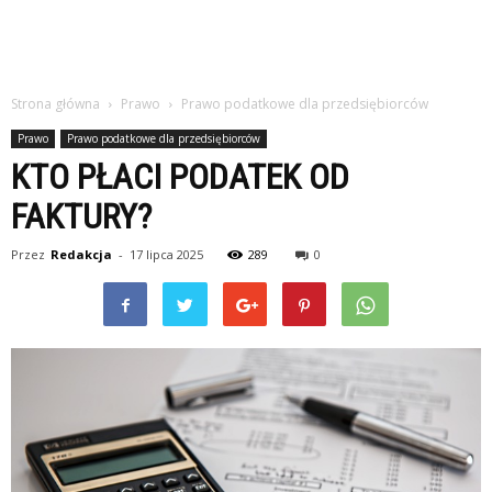
Strona główna
Prawo
Prawo podatkowe dla przedsiębiorców
Prawo
Prawo podatkowe dla przedsiębiorców
KTO PŁACI PODATEK OD
FAKTURY?
Przez
Redakcja
-
17 lipca 2025
289
0