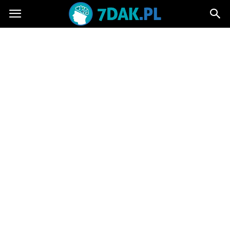
7dak.pl