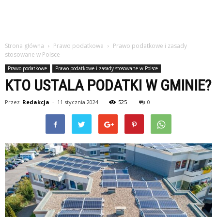
Strona główna
Prawo podatkowe
Prawo podatkowe i zasady
stosowane w Polsce
Prawo podatkowe
Prawo podatkowe i zasady stosowane w Polsce
KTO USTALA PODATKI W GMINIE?
Przez
Redakcja
-
11 stycznia 2024
525
0