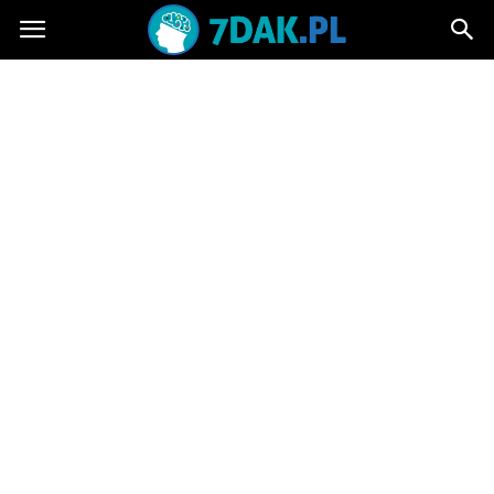
7dak.pl