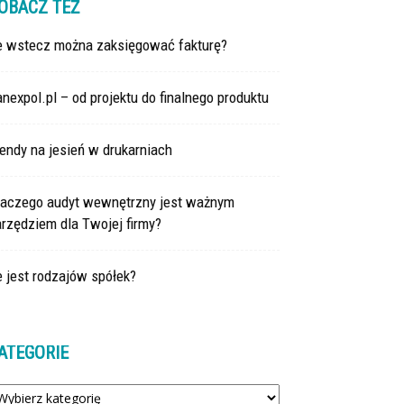
OBACZ TEŻ
le wstecz można zaksięgować fakturę?
nexpol.pl – od projektu do finalnego produktu
endy na jesień w drukarniach
laczego audyt wewnętrzny jest ważnym
rzędziem dla Twojej firmy?
e jest rodzajów spółek?
ATEGORIE
tegorie