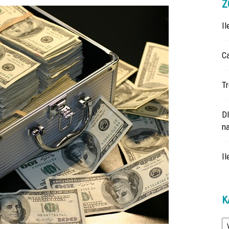
Z
I
Ca
Tr
D
na
Il
K
Ka