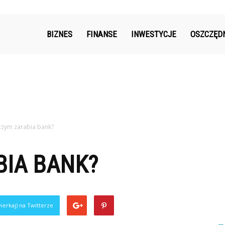
k.pl
BIZNES
FINANSE
INWESTYCJE
OSZCZĘD
czym zarabia bank?
BIA BANK?
ierkaj) na Twitterze