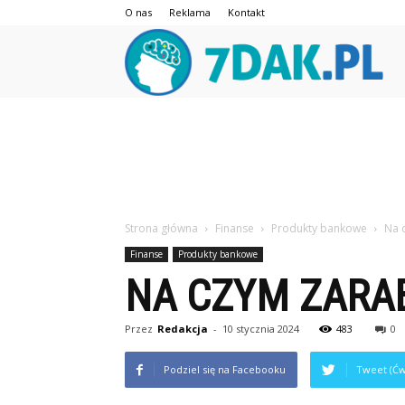
O nas
Reklama
Kontakt
7da
Strona główna
Finanse
Produkty bankowe
Na 
Finanse
Produkty bankowe
NA CZYM ZARA
Przez
Redakcja
-
10 stycznia 2024
483
0
Podziel się na Facebooku
Tweet (Ćw