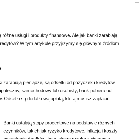
 różne usługi i produkty finansowe. Ale jak banki zarabiają
 kredytów? W tym artykule przyjrzymy się głównym źródłom
w
zarabiają pieniądze, są odsetki od pożyczek i kredytów
hipoteczny, samochodowy lub osobisty, bank pobiera od
w. Odsetki są dodatkową opłatą, którą musisz zapłacić
Banki ustalają stopy procentowe na podstawie różnych
czynników, takich jak ryzyko kredytowe, inflacja i koszty
pozyskania środków. Im większe ryzyko związane z