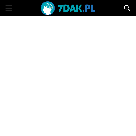
7dak.pl