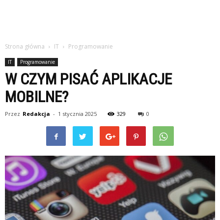
Strona główna
IT
Programowanie
IT
Programowanie
W CZYM PISAĆ APLIKACJE
MOBILNE?
Przez
Redakcja
-
1 stycznia 2025
329
0