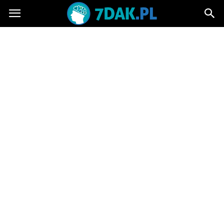
7dak.pl