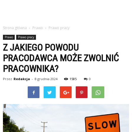
Strona główna
Prawo
Prawo pracy
Prawo
Prawo pracy
Z JAKIEGO POWODU
PRACODAWCA MOŻE ZWOLNIĆ
PRACOWNIKA?
Przez
Redakcja
-
8 grudnia 2024
1585
0