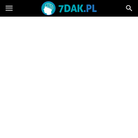
7dak.pl