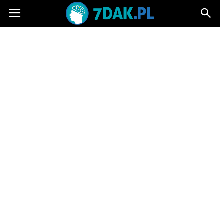
7dak.pl