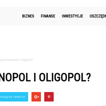
k.pl
BIZNES
FINANSE
INWESTYCJE
OSZCZĘD
 jest monopol i oligopol?
NOPOL I OLIGOPOL?
ierkaj) na Twitterze