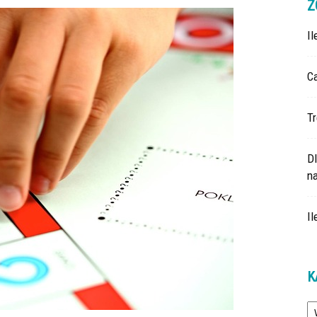
Z
I
Ca
Tr
D
na
Il
K
Ka