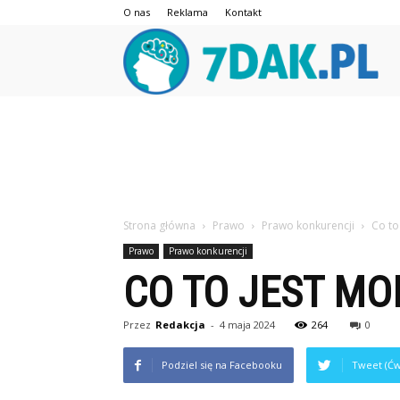
O nas
Reklama
Kontakt
7da
Strona główna
Prawo
Prawo konkurencji
Co to
Prawo
Prawo konkurencji
CO TO JEST MO
Przez
Redakcja
-
4 maja 2024
264
0
Podziel się na Facebooku
Tweet (Ćw