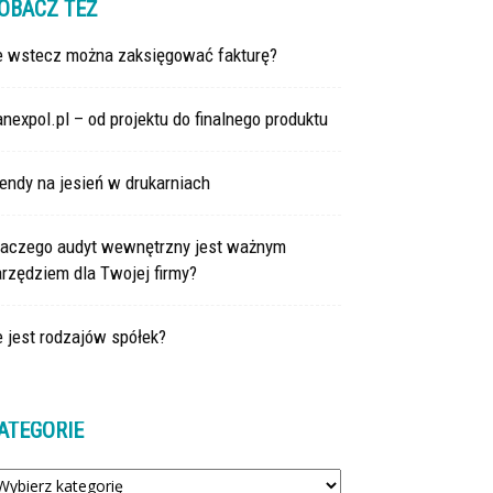
OBACZ TEŻ
le wstecz można zaksięgować fakturę?
nexpol.pl – od projektu do finalnego produktu
endy na jesień w drukarniach
laczego audyt wewnętrzny jest ważnym
rzędziem dla Twojej firmy?
e jest rodzajów spółek?
ATEGORIE
tegorie