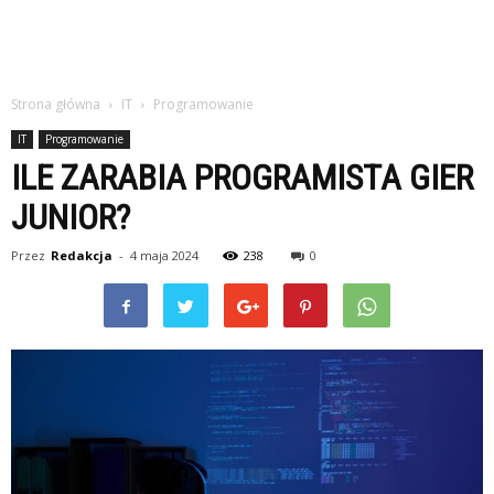
Strona główna
IT
Programowanie
IT
Programowanie
ILE ZARABIA PROGRAMISTA GIER
JUNIOR?
Przez
Redakcja
-
4 maja 2024
238
0