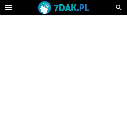
7dak.pl