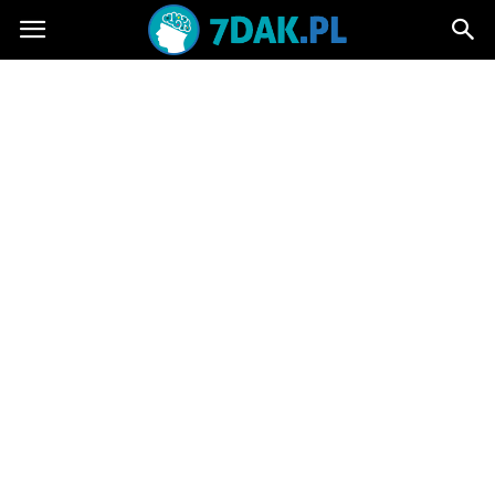
7dak.pl