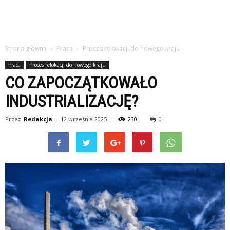
Strona główna
Praca
Proces relokacji do nowego kraju
Praca
Proces relokacji do nowego kraju
CO ZAPOCZĄTKOWAŁO
INDUSTRIALIZACJĘ?
Przez
Redakcja
-
12 września 2025
230
0