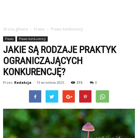
Strona główna
Prawo
Prawo konkurencji
Prawo
Prawo konkurencji
JAKIE SĄ RODZAJE PRAKTYK
OGRANICZAJĄCYCH
KONKURENCJĘ?
Przez
Redakcja
-
13 września 2025
315
0