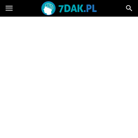
7dak.pl