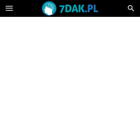
7dak.pl