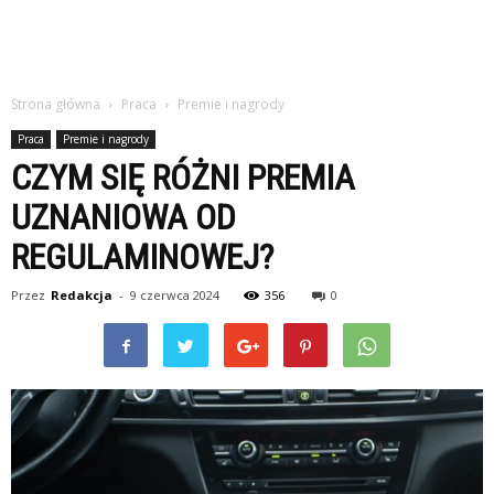
Strona główna
Praca
Premie i nagrody
Praca
Premie i nagrody
CZYM SIĘ RÓŻNI PREMIA
UZNANIOWA OD
REGULAMINOWEJ?
Przez
Redakcja
-
9 czerwca 2024
356
0