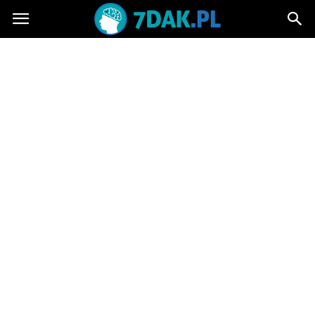
7dak.pl