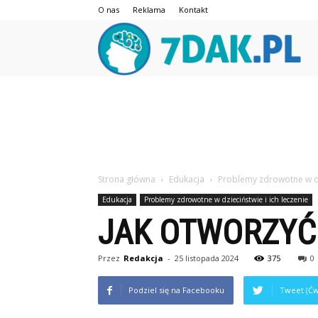
O nas
Reklama
Kontakt
7da
Strona główna
Edukacja
Problemy zdrowotne w dzi
Edukacja
Problemy zdrowotne w dzieciństwie i ich leczenie
JAK OTWORZYĆ
Przez
Redakcja
-
25 listopada 2024
375
0
Podziel się na Facebooku
Tweet (Ćw