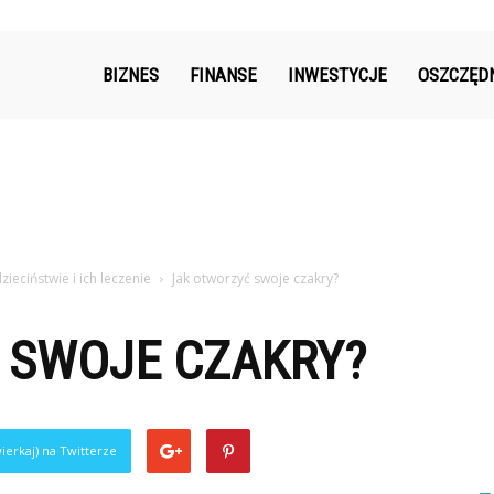
k.pl
BIZNES
FINANSE
INWESTYCJE
OSZCZĘD
eciństwie i ich leczenie
Jak otworzyć swoje czakry?
 SWOJE CZAKRY?
ierkaj) na Twitterze