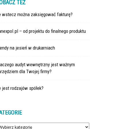
OBACZ TEŻ
le wstecz można zaksięgować fakturę?
nexpol.pl – od projektu do finalnego produktu
endy na jesień w drukarniach
laczego audyt wewnętrzny jest ważnym
rzędziem dla Twojej firmy?
e jest rodzajów spółek?
ATEGORIE
tegorie