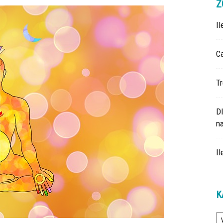
Z
I
Ca
Tr
D
na
Il
K
Ka