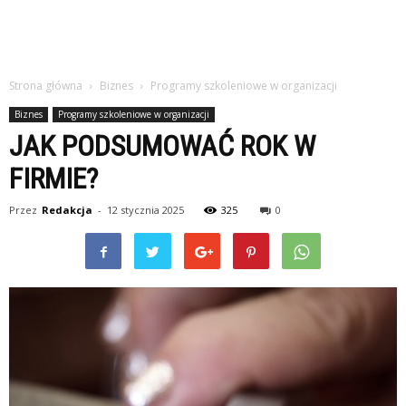
Strona główna
Biznes
Programy szkoleniowe w organizacji
Biznes
Programy szkoleniowe w organizacji
JAK PODSUMOWAĆ ROK W
FIRMIE?
Przez
Redakcja
-
12 stycznia 2025
325
0