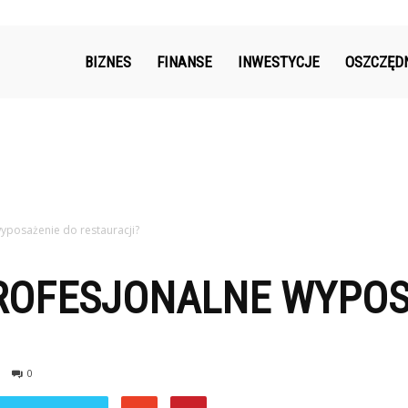
k.pl
BIZNES
FINANSE
INWESTYCJE
OSZCZĘD
yposażenie do restauracji?
ROFESJONALNE WYPOS
0