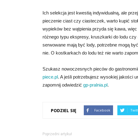
Ich selekcja jest kwestią indywidualną, ale p
pieczenie ciast czy ciasteczek, warto kupić sto
wypieków bez wątpienia przyda się kawa, więc
różnego typu ekspresy, kruszkarki do lodu czy a
serwowane mają być lody, potrzebne mogą być 
nie. O kostkarkach do lodu też nie warto zapom
Szukasz nowoczesnych pieców do gastronomii?
piece.pl
. A jeśli potrzebujesz wysokiej jakości
zapomnij odwiedzić
gp-pralnia.pl
.
PODZIEL SIĘ
Facebook
Twit
Poprzedni artykuł