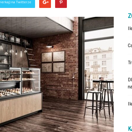
ierkaj) na Twitterze
Z
I
Ca
Tr
D
na
Il
K