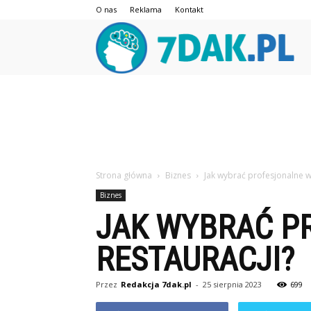
O nas
Reklama
Kontakt
7da
Strona główna
Biznes
Jak wybrać profesjonalne w
Biznes
JAK WYBRAĆ P
RESTAURACJI?
Przez
Redakcja 7dak.pl
-
25 sierpnia 2023
699