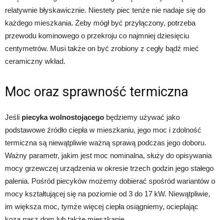
relatywnie błyskawicznie. Niestety piec tenże nie nadaje się do
każdego mieszkania. Żeby mógł być przyłączony, potrzeba
przewodu kominowego o przekroju co najmniej dziesięciu
centymetrów. Musi także on być zrobiony z cegły bądź mieć
ceramiczny wkład.
Moc oraz sprawność termiczna
Jeśli
piecyka wolnostojącego
będziemy używać jako
podstawowe źródło ciepła w mieszkaniu, jego moc i zdolność
termiczna są niewątpliwie ważną sprawą podczas jego doboru.
Ważny parametr, jakim jest moc nominalna, służy do opisywania
mocy grzewczej urządzenia w okresie trzech godzin jego stałego
palenia. Pośród piecyków możemy dobierać spośród wariantów o
mocy kształtującej się na poziomie od 3 do 17 kW. Niewątpliwie,
im większa moc, tymże więcej ciepła osiągniemy, ocieplając
kozą nasz dom lub także mieszkanie.