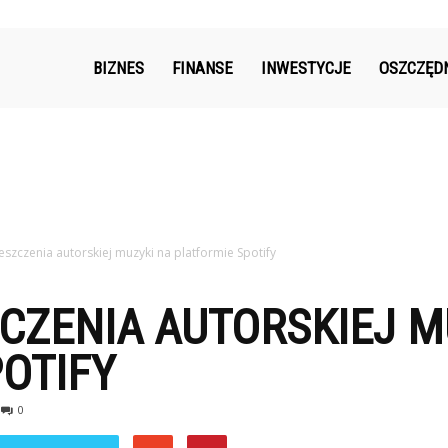
k.pl
BIZNES
FINANSE
INWESTYCJE
OSZCZĘD
eszczenia autorskiej muzyki na platformie Spotify
CZENIA AUTORSKIEJ M
OTIFY
0