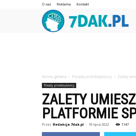
O nas
Reklama
Kontakt
7da
Strona główna
Porady przedsiębiorcy
Zalety umi
Porady przedsiębiorcy
ZALETY UMIESZ
PLATFORMIE SP
Przez
Redakcja 7dak.pl
-
18 lipca 2022
1147