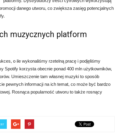
platformy. Dystrybutorzy treści cyfrowych wykorzystują
promocji danego utworu, co zwiększa zasięg potencjalnych
fy.
zych muzycznych platform
kces, o ile wykonaliśmy rzetelną pracę i podjęliśmy
my Spotify korzysta obecnie ponad 400 mln użytkowników,
tworów. Umieszczenie tam własnej muzyki to sposób
cie pewnych informacji na ich temat, co może być bardzo
towej. Rosnąca popularność utworu to także rosnący
ter