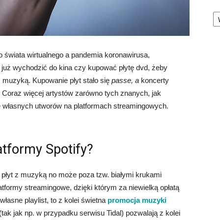
Ka
o świata wirtualnego a pandemia koronawirusa,
ba już wychodzić do kina czy kupować płytę dvd, żeby
z muzyką. Kupowanie płyt stało się
passe, a
koncerty
 Coraz więcej artystów zarówno tych znanych, jak
e własnych utworów na platformach streamingowych.
atformy Spotify?
 płyt z muzyką no może poza tzw. białymi krukami
latformy streamingowe, dzięki którym za niewielką opłatą
łasne playlist, to z kolei świetna
promocja muzyki
k jak np. w przypadku serwisu Tidal) pozwalają z kolei