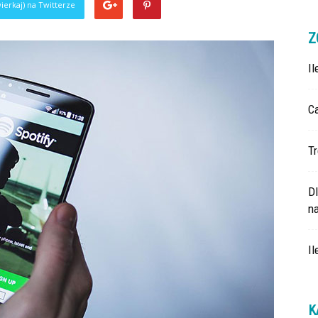
ierkaj) na Twitterze
Z
I
Ca
Tr
D
na
Il
K